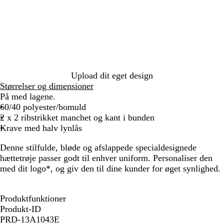
i
d
e
e
e
v
a
e
t
y
a
s
y
c
e
e
M
n
h
k
l
e
B
G
G
l
l
r
r
a
u
e
e
n
e
e
y
Upload dit eget design
g
n
Størrelser og dimensioner
e
På med lagene.
60/40 polyester/bomuld
2 x 2 ribstrikket manchet og kant i bunden
Krave med halv lynlås
Denne stilfulde, bløde og afslappede specialdesignede
hættetrøje passer godt til enhver uniform. Personaliser den
med dit logo*, og giv den til dine kunder for øget synlighed.
Produktfunktioner
Produkt-ID
PRD-13A1043E