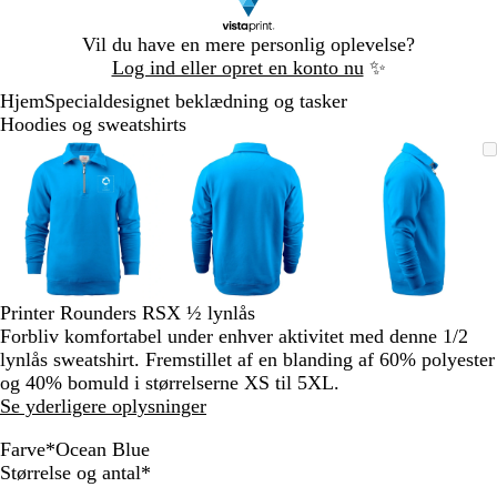
Slide
Vil du have en mere personlig oplevelse?
1
Log ind eller opret en konto nu
✨
af
Hjem
Specialdesignet beklædning og tasker
1
Hoodies og sweatshirts
Slide
Zoombart
Zoomet
Brug
Klik
Zoombart
Zoomet
Brug
Klik
Zoombart
Zoomet
Brug
Klik
1
billede
til
tasterne
for
billede
til
tasterne
for
billede
til
tasterne
for
af
minimum
plus
at
minimum
plus
at
minimum
plus
at
3
og
udvide
og
udvide
og
udvide
minus
minus
minus
til
til
til
at
at
at
zoome
zoome
zoome
Printer Rounders RSX ½ lynlås
og
og
og
Forbliv komfortabel under enhver aktivitet med denne 1/2
piletasterne
piletasterne
piletastern
lynlås sweatshirt. Fremstillet af en blanding af 60% polyester
til
til
til
og 40% bomuld i størrelserne XS til 5XL.
at
at
at
Se yderligere oplysninger
panorere
panorere
panorere
Farve
*
Ocean Blue
W
R
G
O
F
N
B
S
Skal
Størrelse og antal
*
h
e
r
c
r
a
l
t
udfyldes