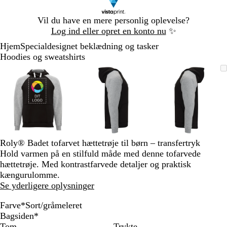
Slide
Vil du have en mere personlig oplevelse?
1
Log ind eller opret en konto nu
✨
af
Hjem
Specialdesignet beklædning og tasker
1
Hoodies og sweatshirts
Slide
Zoombart
Zoomet
Brug
Klik
Zoombart
Zoomet
Brug
Klik
Zoombart
Zoomet
Brug
Klik
1
billede
til
tasterne
for
billede
til
tasterne
for
billede
til
tasterne
for
af
minimum
plus
at
minimum
plus
at
minimum
plus
at
3
og
udvide
og
udvide
og
udvide
minus
minus
minus
til
til
til
at
at
at
zoome
zoome
zoome
Roly® Badet tofarvet hættetrøje til børn – transfertryk
og
og
og
Hold varmen på en stilfuld måde med denne tofarvede
piletasterne
piletasterne
piletastern
hættetrøje. Med kontrastfarvede detaljer og praktisk
til
til
til
kængurulomme.
at
at
at
Se yderligere oplysninger
panorere
panorere
panorere
Farve
*
Sort/gråmeleret
S
G
G
G
G
G
G
G
M
Bagsiden
*
o
r
r
r
r
r
r
r
a
Tom
Trykte