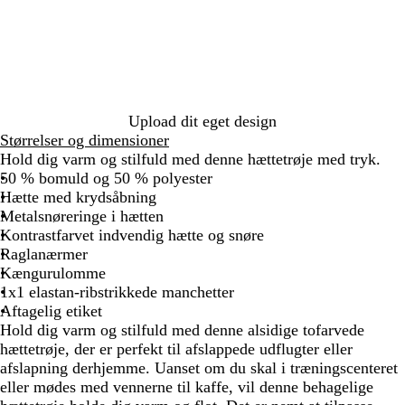
r
r
å
å
å
å
å
å
å
t
i
m
m
m
m
m
m
m
/
n
e
e
e
e
e
e
e
g
e
l
l
l
l
l
l
l
r
b
e
e
e
e
e
e
e
å
l
r
r
r
r
r
r
r
m
å
e
e
e
e
e
e
e
Upload dit eget design
e
/
t
t
t
t
t
t
t
Størrelser og dimensioner
l
g
/
/
/
/
/
/
/
Hold dig varm og stilfuld med denne hættetrøje med tryk.
e
r
s
k
l
f
g
r
l
50 % bomuld og 50 % polyester
r
å
o
o
y
l
r
ø
i
Hætte med krydsåbning
e
m
r
n
s
a
a
d
l
Metalsnøreringe i hætten
t
e
t
g
e
s
n
l
Kontrastfarvet indvendig hætte og snøre
l
e
r
k
a
a
Raglanærmer
e
b
ø
e
t
Kængurulomme
r
l
d
g
r
1x1 elastan-ribstrikkede manchetter
e
å
r
ø
Aftagelig etiket
t
ø
d
Hold dig varm og stilfuld med denne alsidige tofarvede
n
hættetrøje, der er perfekt til afslappede udflugter eller
afslapning derhjemme. Uanset om du skal i træningscenteret
eller mødes med vennerne til kaffe, vil denne behagelige