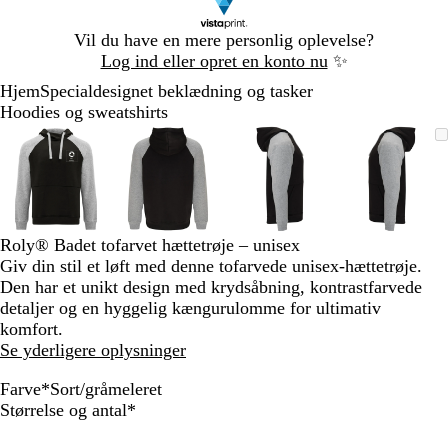
Slide
Vil du have en mere personlig oplevelse?
1
Log ind eller opret en konto nu
✨
af
Hjem
Specialdesignet beklædning og tasker
1
Hoodies og sweatshirts
Slide
Zoombart
Zoomet
Brug
Klik
Zoombart
Zoomet
Brug
Klik
Zoombart
Zoomet
Brug
Klik
Zoomba
Zoomet
Brug
Klik
1
billede
til
tasterne
for
billede
til
tasterne
for
billede
til
tasterne
for
billede
til
tasterne
for
af
minimum
plus
at
minimum
plus
at
minimum
plus
at
minim
plus
at
4
og
udvide
og
udvide
og
udvide
og
udvide
minus
minus
minus
minus
til
til
til
til
Roly® Badet tofarvet hættetrøje – unisex
at
at
at
at
Giv din stil et løft med denne tofarvede unisex-hættetrøje.
zoome
zoome
zoome
zoome
Den har et unikt design med krydsåbning, kontrastfarvede
og
og
og
og
detaljer og en hyggelig kængurulomme for ultimativ
piletasterne
piletasterne
piletasterne
piletast
komfort.
til
til
til
til
Se yderligere oplysninger
at
at
at
at
panorere
panorere
panorere
panorer
Farve
*
Sort/gråmeleret
S
M
G
G
G
G
G
G
G
Skal
Størrelse og antal
*
o
a
r
r
r
r
r
r
r
udfyldes