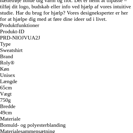
hættetrøje holde dig varm og flot. Det er nemt at tilpasse –
tilføj dit logo, budskab eller info ved hjælp af vores intuitive
studie. Har du brug for hjælp? Vores designeksperter er her
for at hjælpe dig med at føre dine ideer ud i livet.
Produktfunktioner
Produkt-ID
PRD-NIOJVUA2J
Type
Sweatshirt
Brand
Roly®
Køn
Unisex
Længde
65cm
Vægt
750g
Bredde
49cm
Materiale
Bomuld- og polyesterblanding
Materialesammensætning