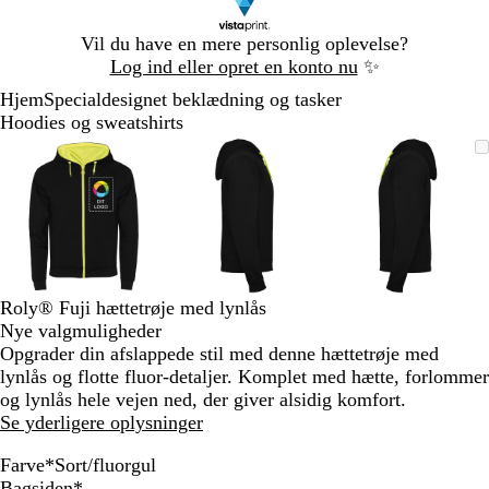
Slide
Vil du have en mere personlig oplevelse?
1
Log ind eller opret en konto nu
✨
af
Hjem
Specialdesignet beklædning og tasker
1
Hoodies og sweatshirts
Slide
Zoombart
Zoomet
Brug
Klik
Zoombart
Zoomet
Brug
Klik
Zoombart
Zoomet
Brug
Klik
1
billede
til
tasterne
for
billede
til
tasterne
for
billede
til
tasterne
for
af
minimum
plus
at
minimum
plus
at
minimum
plus
at
3
og
udvide
og
udvide
og
udvide
minus
minus
minus
til
til
til
at
at
at
zoome
zoome
zoome
Roly® Fuji hættetrøje med lynlås
og
og
og
Nye valgmuligheder
piletasterne
piletasterne
piletastern
Opgrader din afslappede stil med denne hættetrøje med
til
til
til
lynlås og flotte fluor-detaljer. Komplet med hætte, forlommer
at
at
at
og lynlås hele vejen ned, der giver alsidig komfort.
panorere
panorere
panorere
Se yderligere oplysninger
Farve
*
Sort/fluorgul
S
M
G
G
K
S
S
Bagsiden
*