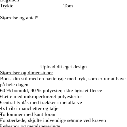
o
a
r
r
o
o
o
Trykte
Tom
r
r
å
å
n
r
r
t
i
m
m
g
t
t
Skal
Størrelse og antal
*
n
e
e
e
/
/
udfyldes
e
l
l
b
f
f
b
e
e
l
l
l
l
r
r
å
u
u
å
e
e
/
o
o
t
t
f
r
r
/
/
l
o
g
f
f
u
r
u
Upload dit eget design
l
l
o
a
l
Størrelser og dimensioner
u
u
r
n
Boost din stil med en hættetrøje med tryk, som er rar at have
o
o
g
g
på hele dagen.
r
r
u
e
60 % bomuld, 40 % polyester, ikke-børstet fleece
o
g
l
Hætte med mikroperforeret polyesterfor
r
u
Central lynlås med trækker i metalfarve
a
l
1x1 rib i manchetter og talje
n
To lommer med kant foran
g
Forstærkede, skjulte indvendige sømme ved kraven
e
Løbesnor og metalsnøreringe