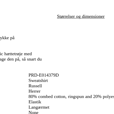
e
n
k
r
a
b
r
d
r
l
ø
g
i
Størrelser og dimensioner
å
d
r
n
å
e
b
l
rykke på
å
c hættetrøje med
tage den på, så snart du
PRD-E014379D
Sweatshirt
Russell
Herrer
80% combed cotton, ringspun and 20% polyes
Elastik
Langærmet
None