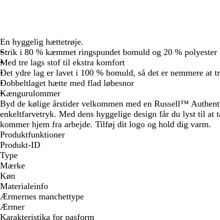
En hyggelig hættetrøje.
Strik i 80 % kæmmet ringspundet bomuld og 20 % polyester
Med tre lags stof til ekstra komfort
Det ydre lag er lavet i 100 % bomuld, så det er nemmere at t
Dobbeltlaget hætte med flad løbesnor
Kængurulommer
Byd de kølige årstider velkommen med en Russell™ Authenti
enkeltfarvetryk. Med dens hyggelige design får du lyst til at 
kommer hjem fra arbejde. Tilføj dit logo og hold dig varm.
Produktfunktioner
Produkt-ID
Type
Mærke
Køn
Materialeinfo
Ærmernes manchettype
Ærmer
Karakteristika for pasform