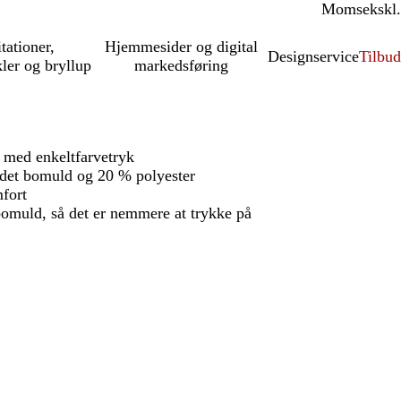
Moms
inkl.
ekskl.
itationer,
Hjemmesider og digital
Designservice
Tilbud
kler og bryllup
markedsføring
 med enkeltfarvetryk
det bomuld og 20 % polyester
mfort
bomuld, så det er nemmere at trykke på