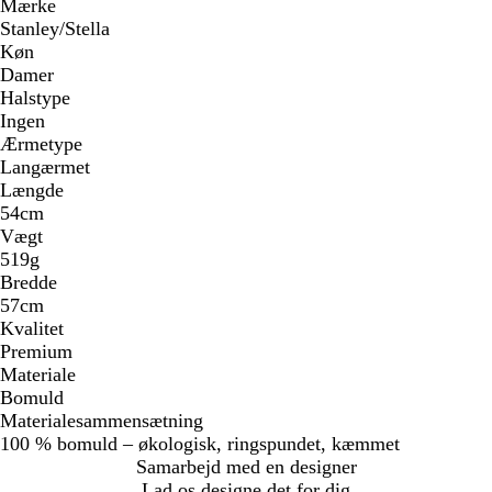
Mærke
Stanley/Stella
Køn
Damer
Halstype
Ingen
Ærmetype
Langærmet
Længde
54cm
Vægt
519g
Bredde
57cm
Kvalitet
Premium
Materiale
Bomuld
Materialesammensætning
100 % bomuld – økologisk, ringspundet, kæmmet
Samarbejd med en designer
Lad os designe det for dig