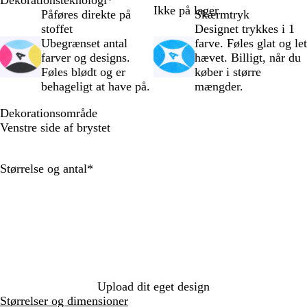
t
d
u
l
l
i
n
Ikke på lager
Påføres direkte på
Skærmtryk
r
g
e
s
s
stoffet
Designet trykkes i 1
f
r
p
k
Ubegrænset antal
farve. Føles glat og let
a
å
i
m
farver og designs.
hævet. Billigt, når du
r
m
n
a
Føles blødt og er
køber i større
v
e
k
r
behageligt at have på.
mængder.
e
l
i
t
e
n
Dekorationsområde
r
e
Venstre side af brystet
e
b
t
l
å
Skal
Størrelse og antal
*
udfyldes
Upload dit eget design
Størrelser og dimensioner