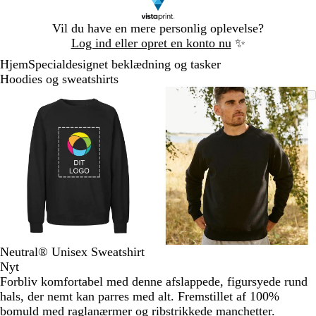
Slide
Vil du have en mere personlig oplevelse?
1
Log ind eller opret en konto nu
✨
af
Hjem
Specialdesignet beklædning og tasker
1
Hoodies og sweatshirts
Slide
Zoombart
Zoomet
Brug
Klik
Zoombart
Zoomet
Brug
Klik
1
billede
til
tasterne
for
billede
til
tasterne
for
af
minimum
plus
at
minimum
plus
at
2
og
udvide
og
udvide
minus
minus
til
til
at
at
zoome
zoome
og
og
piletasterne
piletasterne
til
til
Neutral® Unisex Sweatshirt
at
at
Nyt
panorere
panorere
Forbliv komfortabel med denne afslappede, figursyede rund
hals, der nemt kan parres med alt. Fremstillet af 100%
bomuld med raglanærmer og ribstrikkede manchetter.