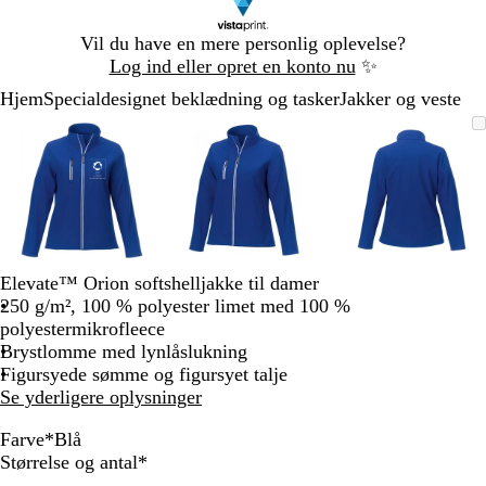
Slide
Vil du have en mere personlig oplevelse?
1
Log ind eller opret en konto nu
✨
af
Hjem
Specialdesignet beklædning og tasker
Jakker og veste
1
Slide
Zoombart
Zoomet
Brug
Klik
Zoombart
Zoomet
Brug
Klik
Zoombart
Zoomet
Brug
Klik
1
billede
til
tasterne
for
billede
til
tasterne
for
billede
til
tasterne
for
af
minimum
plus
at
minimum
plus
at
minimum
plus
at
3
og
udvide
og
udvide
og
udvide
minus
minus
minus
til
til
til
at
at
at
zoome
zoome
zoome
Elevate™ Orion softshelljakke til damer
og
og
og
250 g/m², 100 % polyester limet med 100 %
piletasterne
piletasterne
piletastern
polyestermikrofleece
til
til
til
Brystlomme med lynlåslukning
at
at
at
Figursyede sømme og figursyet talje
panorere
panorere
panorere
Se yderligere oplysninger
Farve
*
Blå
R
O
B
M
S
S
Skal
Størrelse og antal
*
ø
r
l
a
t
o
udfyldes