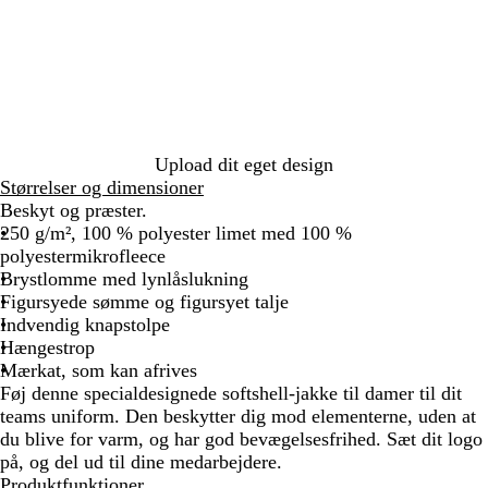
d
a
å
r
o
r
n
i
r
t
g
n
m
e
e
g
b
r
l
å
å
Upload dit eget design
Størrelser og dimensioner
Beskyt og præster.
250 g/m², 100 % polyester limet med 100 %
polyestermikrofleece
Brystlomme med lynlåslukning
Figursyede sømme og figursyet talje
Indvendig knapstolpe
Hængestrop
Mærkat, som kan afrives
Føj denne specialdesignede softshell-jakke til damer til dit
teams uniform. Den beskytter dig mod elementerne, uden at
du blive for varm, og har god bevægelsesfrihed. Sæt dit logo
på, og del ud til dine medarbejdere.
Produktfunktioner