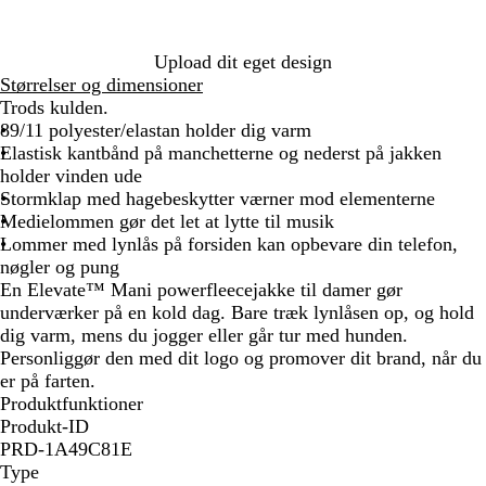
b
l
å
Upload dit eget design
Størrelser og dimensioner
Trods kulden.
89/11 polyester/elastan holder dig varm
Elastisk kantbånd på manchetterne og nederst på jakken
holder vinden ude
Stormklap med hagebeskytter værner mod elementerne
Medielommen gør det let at lytte til musik
Lommer med lynlås på forsiden kan opbevare din telefon,
nøgler og pung
En Elevate™ Mani powerfleecejakke til damer gør
underværker på en kold dag. Bare træk lynlåsen op, og hold
dig varm, mens du jogger eller går tur med hunden.
Personliggør den med dit logo og promover dit brand, når du
er på farten.
Produktfunktioner
Produkt-ID
PRD-1A49C81E
Type