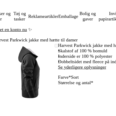
ker og
Tøj og
Bolig og
Inv
Reklameartikler
Emballage
er
tasker
gaver
papirarti
ret en konto nu
✨
rvest Parkwick jakke med hætte til damer
Zoombart
Zoomet
Brug
Klik
Harvest Parkwick jakke med hæ
billede
til
tasterne
for
Skalstof af 100 % bomuld
minimum
plus
at
Inderside er 100 % polyester
og
udvide
Dobbeltsidet med fleece på in
minus
Se yderligere oplysninger
til
Farve
*
Sort
at
G
M
M
R
S
Skal
Størrelse og antal
*
zoome
r
ø
a
ø
o
udfyldes
og
å
r
r
d
r
piletasterne
m
k
i
m
t
til
e
e
n
e
at
l
b
e
l
panorere
e
l
b
e