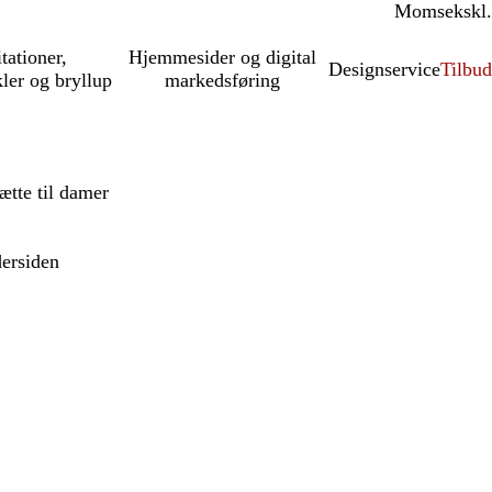
Moms
inkl.
ekskl.
itationer,
Hjemmesider og digital
Designservice
Tilbud
kler og bryllup
markedsføring
tte til damer
dersiden