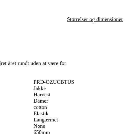
r
å
l
r
e
m
å
e
t
e
t
Størrelser og dimensioner
l
e
r
e
t
et året rundt uden at være for
PRD-OZUCBTUS
Jakke
Harvest
Damer
cotton
Elastik
Langærmet
None
650mm