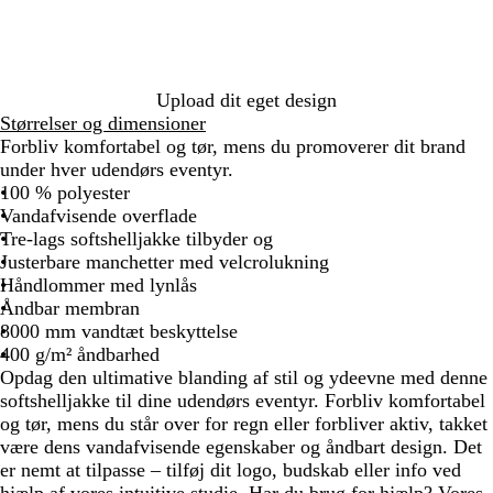
n
e
b
l
å
Upload dit eget design
Størrelser og dimensioner
Forbliv komfortabel og tør, mens du promoverer dit brand
under hver udendørs eventyr.
100 % polyester
Vandafvisende overflade
Tre-lags softshelljakke tilbyder og
Justerbare manchetter med velcrolukning
Håndlommer med lynlås
Åndbar membran
8000 mm vandtæt beskyttelse
400 g/m² åndbarhed
Opdag den ultimative blanding af stil og ydeevne med denne
softshelljakke til dine udendørs eventyr. Forbliv komfortabel
og tør, mens du står over for regn eller forbliver aktiv, takket
være dens vandafvisende egenskaber og åndbart design. Det
er nemt at tilpasse – tilføj dit logo, budskab eller info ved
hjælp af vores intuitive studie. Har du brug for hjælp? Vores