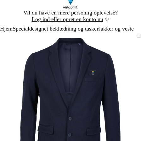
Slide
Vil du have en mere personlig oplevelse?
1
Log ind eller opret en konto nu
✨
af
Hjem
Specialdesignet beklædning og tasker
Jakker og veste
1
Slide
Zoombart
Zoomet
Brug
Klik
1
billede
til
tasterne
for
af
minimum
plus
at
1
og
udvide
minus
til
at
zoome
og
piletasterne
til
at
panorere