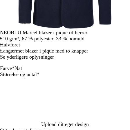
NEOBLU Marcel blazer i pique til herrer
210 g/m², 67 % polyester, 33 % bomuld
Halvforet
Langærmet blazer i pique med to knapper
Se yderligere oplysninger
Farve
*
Nat
G
N
Skal
Størrelse og antal
*
r
a
udfyldes
å
t
m
e
l
e
r
e
Upload dit eget design
t