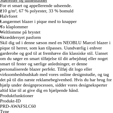
Størrelser og dimensioner
For et smart og appellerende udseende.
210 g/m², 67 % polyester, 33 % bomuld
Halvforet
Langærmet blazer i pique med to knapper
To klaplommer
Weltlomme på brystet
Skræddersyet pasform
Skil dig ud i denne sæson med en NEOBLU Marcel blazer i
pique til herrer, som kan tilpasses. Uundværlig i enhver
garderobe og god til at fremhæve din klassiske stil. Uanset
om du søger en smart tilføjelse til dit arbejdstøj eller noget
smart til fester og særlige anledninger, er denne
personaliserede blazer perfekt. Tilføj dit logo eller
virksomhedsbudskab med vores online designstudie, og tag
det på til din næste reklamebegivenhed. Hvis du har brug for
hjælp under designprocessen, sidder vores designeksperter
altid klar til at give dig en hjælpende hånd.
Produktfunktioner
Produkt-ID
PRD-AWAFSLC60
Type