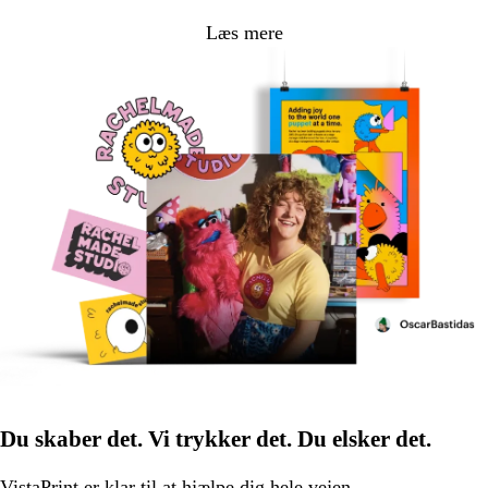
Læs mere
Du skaber det. Vi trykker det. Du elsker det.
VistaPrint er
klar til at hjælpe
dig hele vejen.