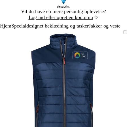
Slide
Vil du have en mere personlig oplevelse?
1
Log ind eller opret en konto nu
✨
af
Hjem
Specialdesignet beklædning og tasker
Jakker og veste
1
Slide
Zoombart
Zoomet
Brug
Klik
1
billede
til
tasterne
for
af
minimum
plus
at
1
og
udvide
minus
til
at
zoome
og
piletasterne
til
at
panorere