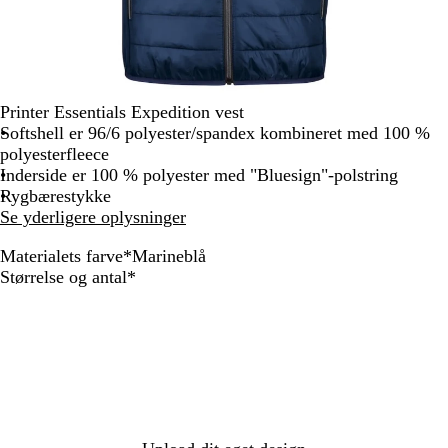
Printer Essentials Expedition vest
Softshell er 96/6 polyester/spandex kombineret med 100 %
polyesterfleece
Inderside er 100 % polyester med "Bluesign"-polstring
Rygbærestykke
Se yderligere oplysninger
Materialets farve
*
Marineblå
H
M
F
R
H
S
S
Skal
Størrelse og antal
*
a
a
r
ø
v
o
t
udfyldes
v
r
i
d
i
r
å
b
i
s
d
t
l
l
n
k
g
å
e
g
r
b
r
å
l
ø
å
n