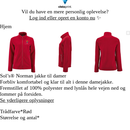
Slide
Vil du have en mere personlig oplevelse?
1
Log ind eller opret en konto nu
✨
af
Hjem
1
Slide
Zoombart
Zoomet
Brug
Klik
Zoombart
Zoomet
Brug
Klik
Zoombart
Zoomet
Brug
Klik
1
billede
til
tasterne
for
billede
til
tasterne
for
billede
til
tasterne
for
af
minimum
plus
at
minimum
plus
at
minimum
plus
at
3
og
udvide
og
udvide
og
udvide
minus
minus
minus
til
til
til
at
at
at
zoome
zoome
zoome
Sol’s® Norman jakke til damer
og
og
og
Forbliv komfortabel og klar til alt i denne damejakke.
piletasterne
piletasterne
piletastern
Fremstillet af 100% polyester med lynlås hele vejen ned og
til
til
til
lommer på forsiden.
at
at
at
Se yderligere oplysninger
panorere
panorere
panorere
Trådfarve
*
Rød
R
S
M
K
Skal
Størrelse og antal
*
ø
o
a
o
udfyldes
d
r
r
k