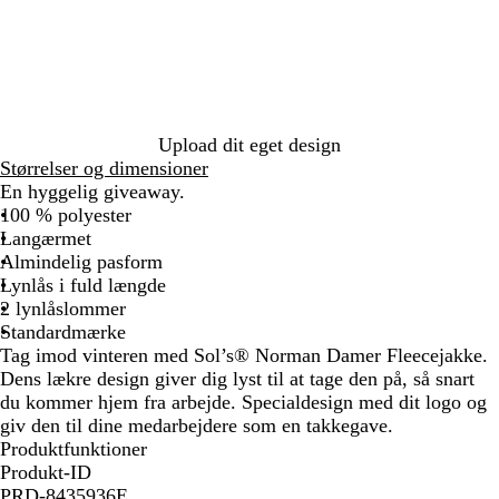
t
i
s
n
g
e
r
b
å
l
å
Upload dit eget design
Størrelser og dimensioner
En hyggelig giveaway.
100 % polyester
Langærmet
Almindelig pasform
Lynlås i fuld længde
2 lynlåslommer
Standardmærke
Tag imod vinteren med Sol’s® Norman Damer Fleecejakke.
Dens lækre design giver dig lyst til at tage den på, så snart
du kommer hjem fra arbejde. Specialdesign med dit logo og
giv den til dine medarbejdere som en takkegave.
Produktfunktioner
Produkt-ID
PRD-8435936E