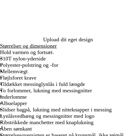
m
a
r
i
n
e
Upload dit eget design
b
Størrelser og dimensioner
l
Hold varmen og fortsæt.
å
310T nylon-yderside
Polyester-polstring og -for
Mellemvægt
Fløjlsforet krave
Tildækket messinglynlås i fuld længde
To forlommer, lukning med messingnitter
Inderlomme
Albuelapper
Slidser bagpå, lukning med nitteknapper i messing
Lynlåsvedhæng og messingnitter med logo
Ribstrikkede manchetter med knaplukning
Åben sømkant
Størrelsesoversigten er baseret på kropsmål, ikke tøjmål