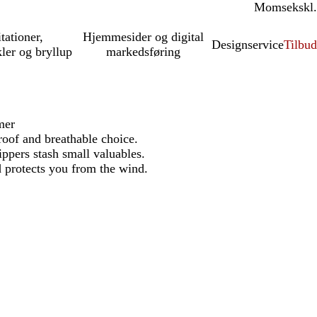
Moms
inkl.
ekskl.
itationer,
Hjemmesider og digital
Designservice
Tilbud
kler og bryllup
markedsføring
mer
oof and breathable choice.
ppers stash small valuables.
 protects you from the wind.