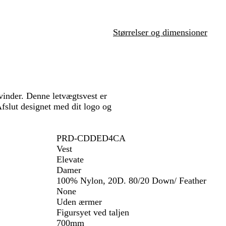
i
i
t
d
e
Størrelser og dimensioner
vinder. Denne letvægtsvest er
 Afslut designet med dit logo og
PRD-CDDED4CA
Vest
Elevate
Damer
100% Nylon, 20D. 80/20 Down/ Feather
None
Uden ærmer
Figursyet ved taljen
700mm