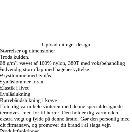
r
a
o
å
d
r
t
n
r
i
g
m
n
e
g
e
r
b
å
l
å
Upload dit eget design
Størrelser og dimensioner
Trods kulden.
38 g/m², vævet af 100% nylon, 380T med voksbehandling
Indvendig stormflap med hagebeskyttelse
Brystlomme med lynlås
Lynlåslommer foran
Elastik i livet
Lynlåslukning
Burrebåndslukning i krave
Hold dig varm hele vinteren med denne specialdesignede
termovest med for til herrer. Den holder dig varm uden
ekstra vægt og fylde på denne årstid. Gør den personlig med
dit firmanavn, og promover dit brand i al slags vejr.
Produktfunktioner