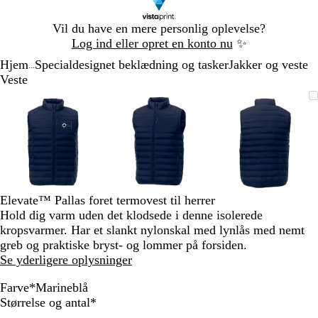
Slide
Vil du have en mere personlig oplevelse?
1
Log ind eller opret en konto nu
✨
af
Hjem
Specialdesignet beklædning og tasker
Jakker og veste
1
...
Veste
Slide
Zoombart
Zoomet
Brug
Klik
Zoombart
Zoomet
Brug
Klik
Zoombart
Zoomet
Brug
Klik
1
billede
til
tasterne
for
billede
til
tasterne
for
billede
til
tasterne
for
af
minimum
plus
at
minimum
plus
at
minimum
plus
at
3
og
udvide
og
udvide
og
udvide
minus
minus
minus
til
til
til
at
at
at
zoome
zoome
zoome
Elevate™ Pallas foret termovest til herrer
og
og
og
Hold dig varm uden det klodsede i denne isolerede
piletasterne
piletasterne
piletastern
kropsvarmer. Har et slankt nylonskal med lynlås med nemt
til
til
til
greb og praktiske bryst- og lommer på forsiden.
at
at
at
Se yderligere oplysninger
panorere
panorere
panorere
Farve
*
Marineblå
S
O
S
B
R
M
Skal
Størrelse og antal
*
o
r
t
l
ø
a
udfyldes