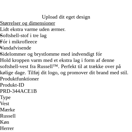
m
s
å
a
k
r
r
Upload dit eget design
i
ø
Størrelser og dimensioner
n
d
Lidt ekstra varme uden ærmer.
e
Softshell-stof i tre lag
b
Fór i mikrofleece
l
Vandafvisende
å
Sidelommer og brystlomme med indvendigt fór
Hold kroppen varm med et ekstra lag i form af denne
softshell-vest fra Russell™. Perfekt til at trække over på
kølige dage. Tilføj dit logo, og promover dit brand med stil.
Produktfunktioner
Produkt-ID
PRD-344ACE1B
Type
Vest
Mærke
Russell
Køn
Herrer