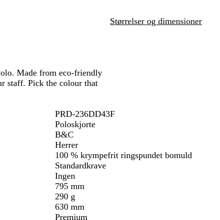
å
e
ø
t
n
Størrelser og dimensioner
lo. Made from eco-friendly
 staff. Pick the colour that
PRD-236DD43F
Poloskjorte
B&C
Herrer
100 % krympefrit ringspundet bomuld
Standardkrave
Ingen
795 mm
290 g
630 mm
Premium