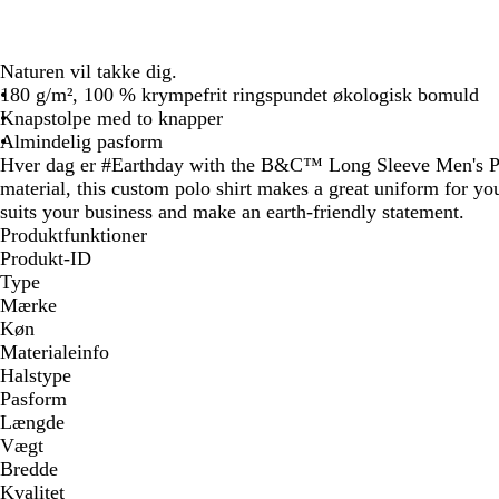
Naturen vil takke dig.
180 g/m², 100 % krympefrit ringspundet økologisk bomuld
Knapstolpe med to knapper
Almindelig pasform
Hver dag er #Earthday with the B&C™ Long Sleeve Men's Po
material, this custom polo shirt makes a great uniform for your
suits your business and make an earth-friendly statement.
Produktfunktioner
Produkt-ID
Type
Mærke
Køn
Materialeinfo
Halstype
Pasform
Længde
Vægt
Bredde
Kvalitet