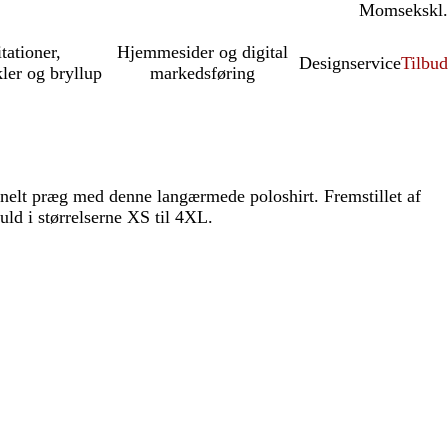
Moms
inkl.
ekskl.
itationer,
Hjemmesider og digital
Designservice
Tilbud
kler og bryllup
markedsføring
onelt præg med denne langærmede poloshirt. Fremstillet af
d i størrelserne XS til 4XL.