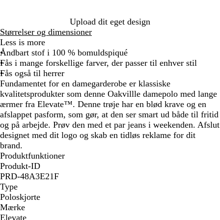
l
n
å
g
Upload dit eget design
e
Størrelser og dimensioner
Less is more
Åndbart stof i 100 % bomuldspiqué
Fås i mange forskellige farver, der passer til enhver stil
Fås også til herrer
Fundamentet for en damegarderobe er klassiske
kvalitetsprodukter som denne Oakvillle damepolo med lange
ærmer fra Elevate™. Denne trøje har en blød krave og en
afslappet pasform, som gør, at den ser smart ud både til fritid
og på arbejde. Prøv den med et par jeans i weekenden. Afslut
designet med dit logo og skab en tidløs reklame for dit
brand.
Produktfunktioner
Produkt-ID
PRD-48A3E21F
Type
Poloskjorte
Mærke
Elevate