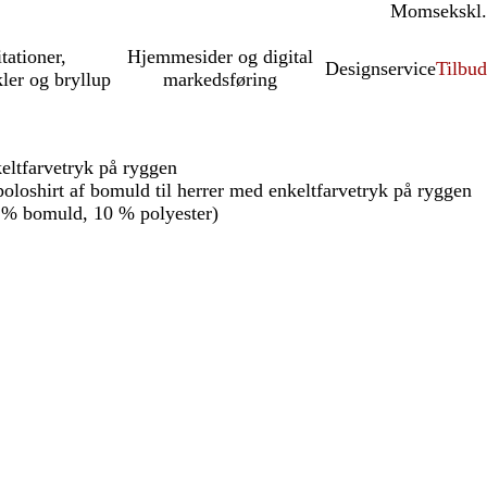
Moms
inkl.
ekskl.
itationer,
Hjemmesider og digital
Designservice
Tilbud
kler og bryllup
markedsføring
eltfarvetryk på ryggen
loshirt af bomuld til herrer med enkeltfarvetryk på ryggen
 % bomuld, 10 % polyester)