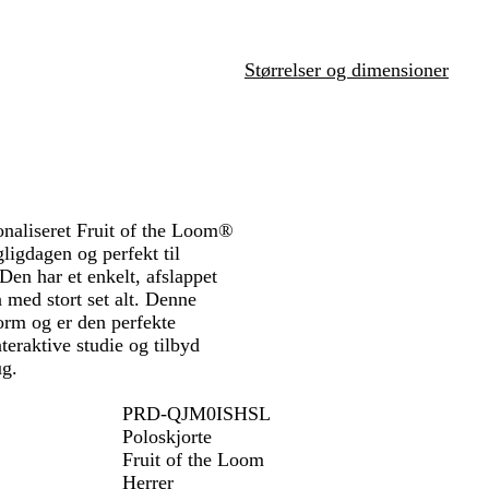
u
n
a
c
e
n
r
u
y
r
x
e
p
H
r
ø
e
e
h
e
n
e
Størrelser og dimensioner
i
a
n
t
t
e
h
e
r
sonaliseret Fruit of the Loom®
gligdagen og perfekt til
Den har et enkelt, afslappet
 med stort set alt. Denne
orm og er den perfekte
nteraktive studie og tilbyd
ug.
PRD-QJM0ISHSL
Poloskjorte
Fruit of the Loom
Herrer