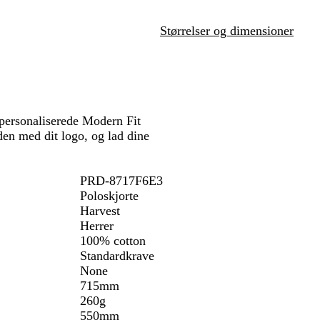
å
å
Størrelser og dimensioner
personaliserede Modern Fit
den med dit logo, og lad dine
PRD-8717F6E3
Poloskjorte
Harvest
Herrer
100% cotton
Standardkrave
None
715mm
260g
550mm