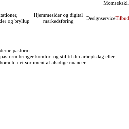
Moms
inkl.
ekskl.
itationer,
Hjemmesider og digital
Designservice
Tilbud
kler og bryllup
markedsføring
derne pasform
sform bringer komfort og stil til din arbejdsdag eller
omuld i et sortiment af alsidige nuancer.