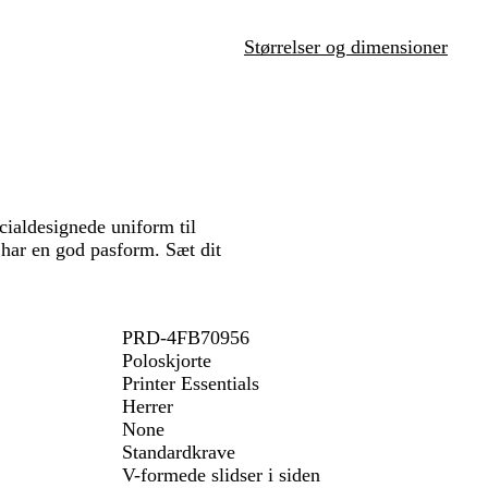
å
n
Størrelser og dimensioner
cialdesignede uniform til
n har en god pasform. Sæt dit
PRD-4FB70956
Poloskjorte
Printer Essentials
Herrer
None
Standardkrave
V-formede slidser i siden