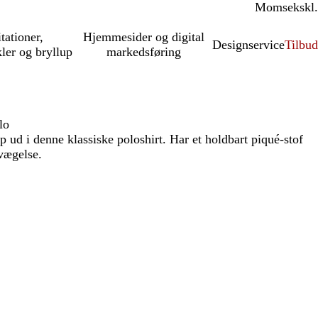
Moms
inkl.
ekskl.
itationer,
Hjemmesider og digital
Designservice
Tilbud
kler og bryllup
markedsføring
lo
p ud i denne klassiske poloshirt. Har et holdbart piqué-stof
vægelse.