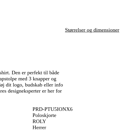
å
g
e
n
l
m
n
e
å
ø
e
e
r
å
u
n
t
ø
m
n
r
ø
Størrelser og dimensioner
d
irt. Den er perfekt til både
napstolpe med 3 knapper og
føj dit logo, budskab eller info
res designeksperter er her for
PRD-PTU5IONX6
Poloskjorte
ROLY
Herrer