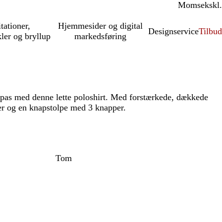
Moms
inkl.
ekskl.
itationer,
Hjemmesider og digital
Designservice
Tilbud
kler og bryllup
markedsføring
 tilpas med denne lette poloshirt. Med forstærkede, dækkede
r og en knapstolpe med 3 knapper.
Tom