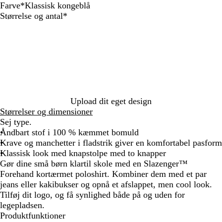
Farve
*
Klassisk kongeblå
M
K
M
S
L
Æ
Skal
Størrelse og antal
*
ø
l
a
o
y
b
udfyldes
r
a
r
r
s
l
k
s
i
t
e
e
e
s
n
b
g
r
i
e
l
r
ø
s
b
å
ø
d
k
l
n
k
å
Upload dit eget design
o
Størrelser og dimensioner
n
Sej type.
g
Åndbart stof i 100 % kæmmet bomuld
e
Krave og manchetter i fladstrik giver en komfortabel pasform
b
Klassisk look med knapstolpe med to knapper
l
Gør dine små børn klartil skole med en Slazenger™
å
Forehand kortærmet poloshirt. Kombiner dem med et par
jeans eller kakibukser og opnå et afslappet, men cool look.
Tilføj dit logo, og få synlighed både på og uden for
legepladsen.
Produktfunktioner