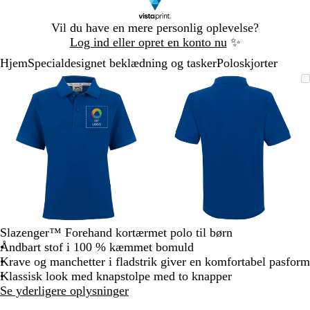
Slide
Vil du have en mere personlig oplevelse?
1
Log ind eller opret en konto nu
✨
af
Hjem
Specialdesignet beklædning og tasker
Poloskjorter
1
Slide
Zoombart
Zoomet
Brug
Klik
Zoombart
Zoomet
Brug
Klik
1
billede
til
tasterne
for
billede
til
tasterne
for
af
minimum
plus
at
minimum
plus
at
2
og
udvide
og
udvide
minus
minus
til
til
at
at
zoome
zoome
og
og
piletasterne
piletasterne
til
til
Slazenger™ Forehand kortærmet polo til børn
at
at
Åndbart stof i 100 % kæmmet bomuld
panorere
panorere
Krave og manchetter i fladstrik giver en komfortabel pasform
Klassisk look med knapstolpe med to knapper
Se yderligere oplysninger