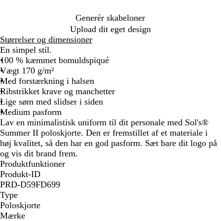
n
d
l
n
v
l
l
å
l
ø
r
x
e
å
e
å
a
å
n
e
Generér skabeloner
t
t
Upload dit eget design
Størrelser og dimensioner
En simpel stil.
100 % kæmmet bomuldspiqué
Vægt 170 g/m²
Med forstærkning i halsen
Ribstrikket krave og manchetter
Lige søm med slidser i siden
Medium pasform
Lav en minimalistisk uniform til dit personale med Sol's®
Summer II poloskjorte. Den er fremstillet af et materiale i
høj kvalitet, så den har en god pasform. Sæt bare dit logo på
og vis dit brand frem.
Produktfunktioner
Produkt-ID
PRD-D59FD699
Type
Poloskjorte
Mærke