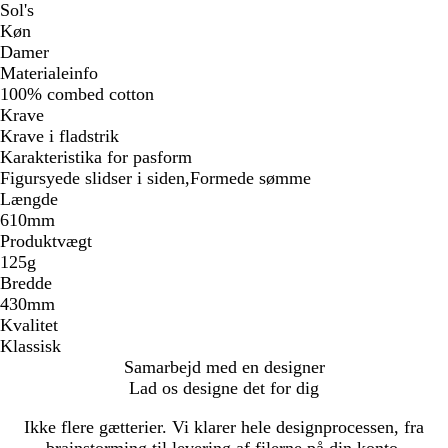
Sol's
Køn
Damer
Materialeinfo
100% combed cotton
Krave
Krave i fladstrik
Karakteristika for pasform
Figursyede slidser i siden,Formede sømme
Længde
610mm
Produktvægt
125g
Bredde
430mm
Kvalitet
Klassisk
Samarbejd med en designer
Lad os designe det for dig
Ikke flere gætterier. Vi klarer hele designprocessen, fra
brainstorming til levering af filerne på din konto.