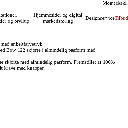
Moms
inkl.
ekskl.
itationer,
Hjemmesider og digital
Designservice
Tilbud
kler og bryllup
markedsføring
med enkeltfarvetryk
d Bow 122 skjorte i almindelig pasform med
ne skjorte med almindelig pasform. Fremstillet af 100%
lt krave med knapper.