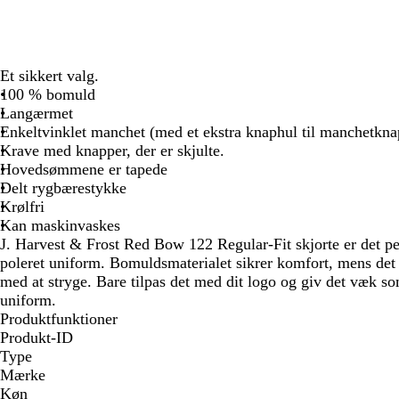
Et sikkert valg.
100 % bomuld
Langærmet
Enkeltvinklet manchet (med et ekstra knaphul til manchetkna
Krave med knapper, der er skjulte.
Hovedsømmene er tapede
Delt rygbærestykke
Krølfri
Kan maskinvaskes
J. Harvest & Frost Red Bow 122 Regular-Fit skjorte er det per
poleret uniform. Bomuldsmaterialet sikrer komfort, mens det 
med at stryge. Bare tilpas det med dit logo og giv det væk s
uniform.
Produktfunktioner
Produkt-ID
Type
Mærke
Køn