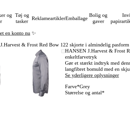
ker og
Tøj og
Bolig og
Inv
Reklameartikler
Emballage
er
tasker
gaver
papirarti
ret en konto nu
✨
Harvest & Frost Red Bow 122 skjorte i almindelig pasform 
mbart
met
g
k
Zoombart
Zoomet
Brug
Klik
HANSEN J.Harvest & Frost Re
ede
erne
billede
til
tasterne
for
enkeltfarvetryk
nimum
s
minimum
plus
at
Gør et stærkt indtryk med den
ide
og
udvide
langfibret bomuld med en skju
us
minus
Se yderligere oplysninger
til
Farve
*
Grey
at
M
W
G
Skal
Størrelse og antal
*
me
zoome
i
h
r
udfyldes
og
d
i
e
tasterne
piletasterne
B
t
y
til
l
e
at
u
orere
panorere
e