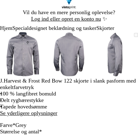
Slide
Vil du have en mere personlig oplevelse?
1
Log ind eller opret en konto nu
✨
af
Hjem
Specialdesignet beklædning og tasker
Skjorter
1
Slide
Zoombart
Zoomet
Brug
Klik
Zoombart
Zoomet
Brug
Klik
Zoombart
Zoomet
Brug
Klik
1
billede
til
tasterne
for
billede
til
tasterne
for
billede
til
tasterne
for
af
minimum
plus
at
minimum
plus
at
minimum
plus
at
3
og
udvide
og
udvide
og
udvide
minus
minus
minus
til
til
til
at
at
at
zoome
zoome
zoome
J.Harvest & Frost Red Bow 122 skjorte i slank pasform med
og
og
og
enkeltfarvetryk
piletasterne
piletasterne
piletastern
100 % langfibret bomuld
til
til
til
Delt rygbærestykke
at
at
at
Tapede hovedsømme
panorere
panorere
panorere
Se yderligere oplysninger
Farve
*
Grey
M
W
S
G
Skal
Størrelse og antal
*
i
h
k
r
udfyldes