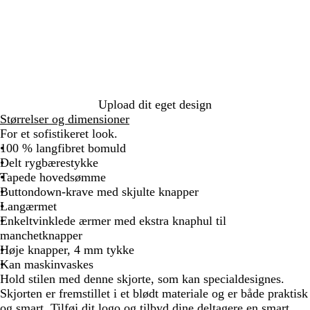
d
i
y
e
B
t
B
y
l
e
l
u
u
e
e
Upload dit eget design
Størrelser og dimensioner
For et sofistikeret look.
100 % langfibret bomuld
Delt rygbærestykke
Tapede hovedsømme
Buttondown-krave med skjulte knapper
Langærmet
Enkeltvinklede ærmer med ekstra knaphul til
manchetknapper
Høje knapper, 4 mm tykke
Kan maskinvaskes
Hold stilen med denne skjorte, som kan specialdesignes.
Skjorten er fremstillet i et blødt materiale og er både praktisk
og smart. Tilføj dit logo og tilbyd dine deltagere en smart