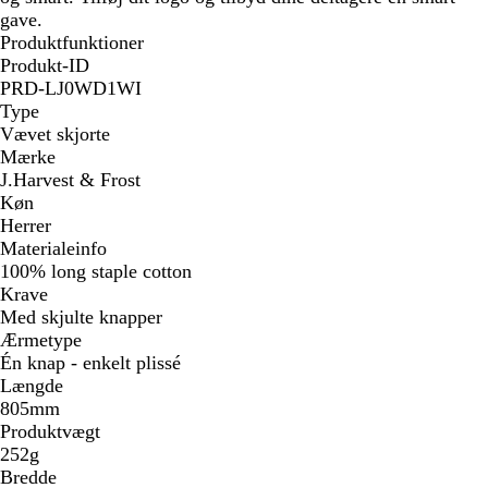
gave.
Produktfunktioner
Produkt-ID
PRD-LJ0WD1WI
Type
Vævet skjorte
Mærke
J.Harvest & Frost
Køn
Herrer
Materialeinfo
100% long staple cotton
Krave
Med skjulte knapper
Ærmetype
Én knap - enkelt plissé
Længde
805mm
Produktvægt
252g
Bredde