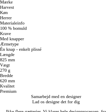
Mærke
Harvest
Køn
Herrer
Materialeinfo
100 % bomuld
Krave
Med knapper
Ærmetype
Én knap - enkelt plissé
Længde
825 mm
Vægt
270 g
Bredde
620 mm
Kvalitet
Premium
Samarbejd med en designer
Lad os designe det for dig
Ikke flere gætterier. Vi klarer hele designprocessen, fra