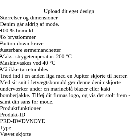
m
Upload dit eget design
Størrelser og dimensioner
Denim går aldrig af mode.
100 % bomuld
To brystlommer
Button-down-krave
Justerbare ærmemanchetter
Maks. strygetemperatur: 200 °C
Maskinvaskes ved 40 °C
Må ikke tørretumbles
Træd ind i en anden liga med en Jupiter skjorte til herrer.
Med sit snit i letvægtsbomuld gør denne denimskjorte
underværker under en marineblå blazer eller kaki
bomberjakke. Tilføj dit firmas logo, og vis det stolt frem -
samt din sans for mode.
Produktfunktioner
Produkt-ID
PRD-BWDVNOYE
Type
Vævet skjorte