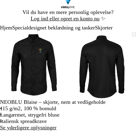
Slide
Vil du have en mere personlig oplevelse?
1
Log ind eller opret en konto nu
✨
af
Hjem
Specialdesignet beklædning og tasker
Skjorter
1
Slide
Zoombart
Zoomet
Brug
Klik
Zoombart
Zoomet
Brug
Klik
1
billede
til
tasterne
for
billede
til
tasterne
for
af
minimum
plus
at
minimum
plus
at
2
og
udvide
og
udvide
minus
minus
til
til
at
at
zoome
zoome
og
og
piletasterne
piletasterne
til
til
NEOBLU Blaise – skjorte, nem at vedligeholde
at
at
115 g/m2, 100 % bomuld
panorere
panorere
Langærmet, strygefri bluse
Italiensk spreadkrave
Se yderligere oplysninger