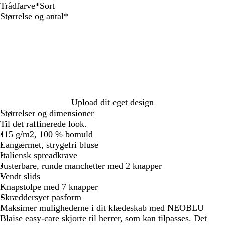
Trådfarve
*
Sort
N
O
S
B
Skal
Størrelse og antal
*
a
p
o
l
udfyldes
t
t
r
å
i
t
s
k
h
v
i
Upload dit eget design
d
Størrelser og dimensioner
Til det raffinerede look.
115 g/m2, 100 % bomuld
Langærmet, strygefri bluse
Italiensk spreadkrave
Justerbare, runde manchetter med 2 knapper
Vendt slids
Knapstolpe med 7 knapper
Skræddersyet pasform
Maksimer mulighederne i dit klædeskab med NEOBLU
Blaise easy-care skjorte til herrer, som kan tilpasses. Det