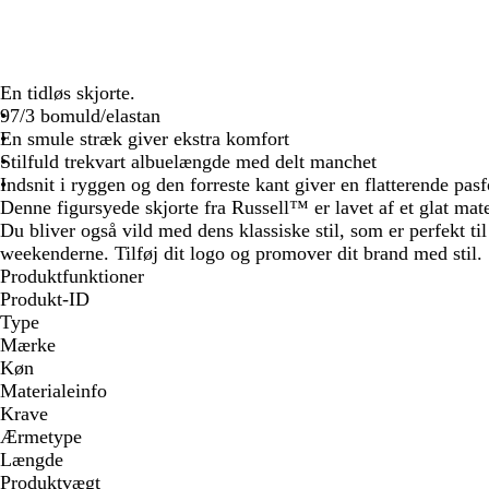
En tidløs skjorte.
97/3 bomuld/elastan
En smule stræk giver ekstra komfort
Stilfuld trekvart albuelængde med delt manchet
Indsnit i ryggen og den forreste kant giver en flatterende pas
Denne figursyede skjorte fra Russell™ er lavet af et glat mate
Du bliver også vild med dens klassiske stil, som er perfekt ti
weekenderne. Tilføj dit logo og promover dit brand med stil.
Produktfunktioner
Produkt-ID
Type
Mærke
Køn
Materialeinfo
Krave
Ærmetype
Længde
Produktvægt