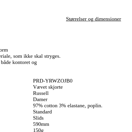
d
s
e
r
b
ø
Størrelser og dimensioner
r
d
u
n
form
riale, som ikke skal stryges.
l både kontoret og
PRD-YRWZOJB0
Vævet skjorte
Russell
Damer
97% cotton 3% elastane, poplin.
Standard
Slids
590mm
150g