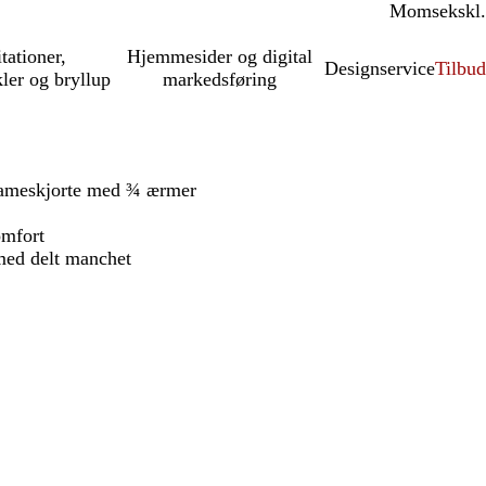
Moms
inkl.
ekskl.
itationer,
Hjemmesider og digital
Designservice
Tilbud
kler og bryllup
markedsføring
 dameskjorte med ¾ ærmer
omfort
 med delt manchet