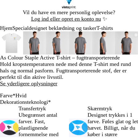
Slide
Vil du have en mere personlig oplevelse?
1
Log ind eller opret en konto nu
✨
af
Hjem
Specialdesignet beklædning og tasker
T-shirts
1
Slide
Zoombart
Zoomet
Brug
Klik
Zoombart
Zoomet
Brug
Klik
Zoombart
Zoomet
Brug
Klik
Zoombart
Zoomet
Brug
Klik
Zoombart
Zoomet
Brug
Klik
Zoom
Zoom
Brug
Klik
1
billede
til
tasterne
for
billede
til
tasterne
for
billede
til
tasterne
for
billede
til
tasterne
for
billede
til
tasterne
for
bille
til
taste
for
af
minimum
plus
at
minimum
plus
at
minimum
plus
at
minimum
plus
at
minimum
plus
at
min
plus
at
6
og
udvide
og
udvide
og
udvide
og
udvide
og
udvide
og
udvi
As Colour Staple Active T-shirt – fugttransporterende
minus
minus
minus
minus
minus
minu
Hold kropstemperaturen nede med denne T-shirt med rund
til
til
til
til
til
til
hals og normal pasform. Fugttransporterende stof, der er
at
at
at
at
at
at
perfekt til din aktive livsstil.
zoome
zoome
zoome
zoome
zoome
zoom
Se yderligere oplysninger
og
og
og
og
og
og
piletasterne
piletasterne
piletasterne
piletasterne
piletasterne
pilet
Farve
*
Hvid
til
til
til
til
til
til
S
G
H
Dekorationsteknologi
*
at
at
at
at
at
at
o
r
v
Transfertryk
Skærmtryk
panorere
panorere
panorere
panorere
panorere
pano
r
a
i
Ubegrænset antal
Designet trykkes i 1
t
f
d
farver. Fast,
farve. Føles glat og let
i
plastlignende
hævet. Billigt, når du
t
fornemmelse med
køber i større