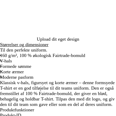
i
l
a
d
y
v
a
t
l
n
a
y
c
e
o
g
l
k
w
e
B
l
u
e
Upload dit eget design
Størrelser og dimensioner
Til den perfekte uniform.
160 g/m², 100 % økologisk Fairtrade-bomuld
V-hals
Formede sømme
Korte ærmer
Moderne pasform
Klassisk v-hals, figursyet og korte ærmer – denne formsyede
T-shirt er en god tilføjelse til dit teams uniform. Den er også
fremstillet af 100 % Fairtrade-bomuld, der giver en blød,
behagelig og holdbar T-shirt. Tilpas den med dit logo, og giv
den til dit team som gave eller som en del af deres uniform.
Produktfunktioner
Produkt-ID