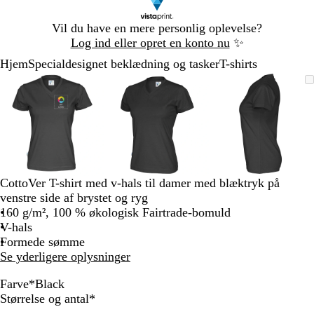
Slide
Vil du have en mere personlig oplevelse?
1
Log ind eller opret en konto nu
✨
af
Hjem
Specialdesignet beklædning og tasker
T-shirts
1
Slide
Zoombart
Zoomet
Brug
Klik
Zoombart
Zoomet
Brug
Klik
Zoombart
Zoomet
Brug
Klik
1
billede
til
tasterne
for
billede
til
tasterne
for
billede
til
tasterne
for
af
minimum
plus
at
minimum
plus
at
minimum
plus
at
3
og
udvide
og
udvide
og
udvide
minus
minus
minus
til
til
til
at
at
at
zoome
zoome
zoome
CottoVer T-shirt med v-hals til damer med blæktryk på
og
og
og
venstre side af brystet og ryg
piletasterne
piletasterne
piletastern
160 g/m², 100 % økologisk Fairtrade-bomuld
til
til
til
V-hals
at
at
at
Formede sømme
panorere
panorere
panorere
Se yderligere oplysninger
Farve
*
Black
W
Y
O
R
R
N
B
Skal
Størrelse og antal
*
h
e
r
e
o
a
l
udfyldes