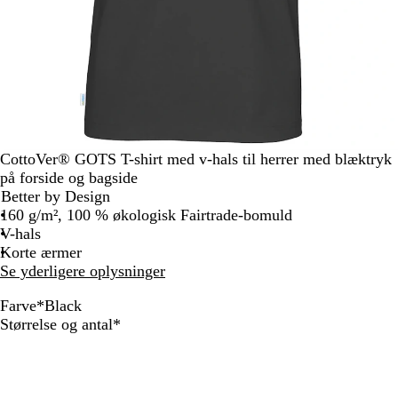
CottoVer® GOTS T-shirt med v-hals til herrer med blæktryk
på forside og bagside
Better by Design
160 g/m², 100 % økologisk Fairtrade-bomuld
V-hals
Korte ærmer
Se yderligere oplysninger
Farve
*
Black
w
N
O
R
R
Y
B
Skal
Størrelse og antal
*
h
a
r
e
o
e
l
udfyldes
i
v
a
d
y
l
a
t
y
n
a
l
c
e
g
l
o
k