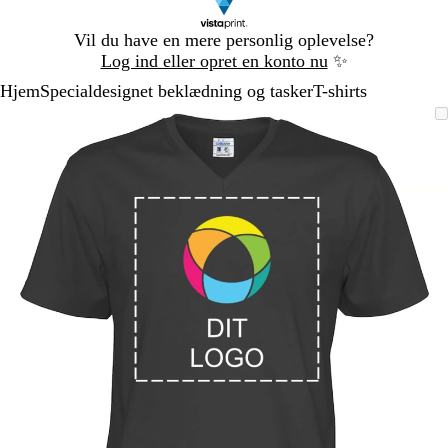
Slide
Vil du have en mere personlig oplevelse?
1
Log ind eller opret en konto nu
✨
af
Hjem
Specialdesignet beklædning og tasker
T-shirts
1
Slide
Zoombart
Zoomet
Brug
Klik
1
billede
til
tasterne
for
af
minimum
plus
at
1
og
udvide
minus
til
at
zoome
og
piletasterne
til
at
panorere