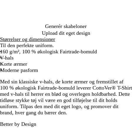
e
B
w
l
u
e
Generér skabeloner
Upload dit eget design
Størrelser og dimensioner
Til den perfekte uniform.
160 g/m², 100 % økologisk Fairtrade-bomuld
V-hals
Korte ærmer
Moderne pasform
Med sin klassiske v-hals, de korte ærmer og fremstillet af
100 % økologisk Fairtrade-bomuld leverer CottoVer® T-Shirt
med v-hals til herrer en blød og overlegen holdbarhed. Dette
tidløse stykke tøj vil være en god tilføjelse til dit holds
uniform. Tilpas den med dit eget logo, og promover dit
brand, hver gang du bærer den.
Better by Design