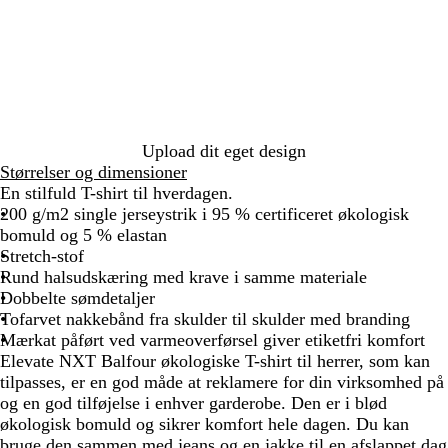
o
r
m
g
r
å
Upload dit eget design
Størrelser og dimensioner
En stilfuld T-shirt til hverdagen.
200 g/m2 single jerseystrik i 95 % certificeret økologisk
bomuld og 5 % elastan
Stretch-stof
Rund halsudskæring med krave i samme materiale
Dobbelte sømdetaljer
Tofarvet nakkebånd fra skulder til skulder med branding
Mærkat påført ved varmeoverførsel giver etiketfri komfort
Elevate NXT Balfour økologiske T-shirt til herrer, som kan
tilpasses, er en god måde at reklamere for din virksomhed på
og en god tilføjelse i enhver garderobe. Den er i blød
økologisk bomuld og sikrer komfort hele dagen. Du kan
bruge den sammen med jeans og en jakke til en afslappet dag