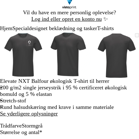
Slide
Vil du have en mere personlig oplevelse?
1
Log ind eller opret en konto nu
✨
af
Hjem
Specialdesignet beklædning og tasker
T-shirts
1
Slide
Zoombart
Zoomet
Brug
Klik
Zoombart
Zoomet
Brug
Klik
Zoombart
Zoomet
Brug
Klik
1
billede
til
tasterne
for
billede
til
tasterne
for
billede
til
tasterne
for
af
minimum
plus
at
minimum
plus
at
minimum
plus
at
3
og
udvide
og
udvide
og
udvide
minus
minus
minus
til
til
til
at
at
at
zoome
zoome
zoome
Elevate NXT Balfour økologisk T-shirt til herrer
og
og
og
200 g/m2 single jerseystrik i 95 % certificeret økologisk
piletasterne
piletasterne
piletastern
bomuld og 5 % elastan
til
til
til
Stretch-stof
at
at
at
Rund halsudskæring med krave i samme materiale
panorere
panorere
panorere
Se yderligere oplysninger
Trådfarve
Stormgrå
S
Skal
Størrelse og antal
*
t
udfyldes