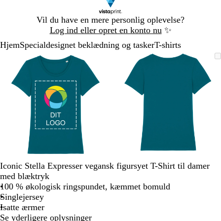
Slide
Vil du have en mere personlig oplevelse?
1
Log ind eller opret en konto nu
✨
af
Hjem
Specialdesignet beklædning og tasker
T-shirts
1
Slide
Zoombart
Zoomet
Brug
Klik
Zoombart
Zoomet
Brug
Klik
1
billede
til
tasterne
for
billede
til
tasterne
for
af
minimum
plus
at
minimum
plus
at
2
og
udvide
og
udvide
minus
minus
til
til
at
at
zoome
zoome
og
og
piletasterne
piletasterne
til
til
Iconic Stella Expresser vegansk figursyet T-Shirt til damer
at
at
med blæktryk
panorere
panorere
100 % økologisk ringspundet, kæmmet bomuld
Singlejersey
Isatte ærmer
Se yderligere oplysninger