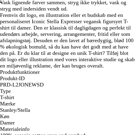
e
å
Vask lignende farver sammen, stryg ikke trykket, vask og
t
stryg med indersiden vendt ud.
Fremvis dit logo, en illustration eller et budskab med en
personaliseret Iconic Stella Expresser vegansk figursyet T-
shirt til damer. Den er klassisk til dagligdagen og perfekt til
udendørs arbejde, servering, arrangementer, fritid eller som
afslapningstøj. Desuden er den lavet af bæredygtig, blød 100
% økologisk bomuld, så du kan have det godt med at have
den på. Er du klar til at designe en unik T-shirt? Tilføj blot
dit logo eller illustration med vores interaktive studie og skab
en miljøvenlig reklame, der kan bruges overalt.
Produktfunktioner
Produkt-ID
PRD-L2JONEWSD
Type
T-shirt
Mærke
Stanley/Stella
Køn
Damer
Materialeinfo