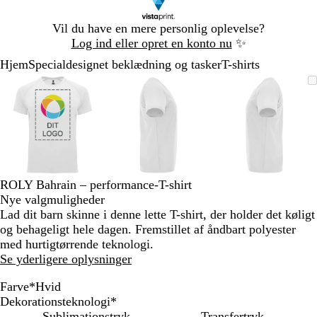
Slide
Vil du have en mere personlig oplevelse?
1
Log ind eller opret en konto nu
✨
af
Hjem
Specialdesignet beklædning og tasker
T-shirts
1
Slide
Zoombart
Zoomet
Brug
Klik
Zoombart
Zoomet
Brug
Klik
Zoombart
Zoomet
Brug
Klik
1
billede
til
tasterne
for
billede
til
tasterne
for
billede
til
tasterne
for
af
minimum
plus
at
minimum
plus
at
minimum
plus
at
3
og
udvide
og
udvide
og
udvide
minus
minus
minus
til
til
til
at
at
at
zoome
zoome
zoome
ROLY Bahrain – performance-T-shirt
og
og
og
Nye valgmuligheder
piletasterne
piletasterne
piletastern
Lad dit barn skinne i denne lette T-shirt, der holder det køligt
til
til
til
og behageligt hele dagen. Fremstillet af åndbart polyester
at
at
at
med hurtigtørrende teknologi.
panorere
panorere
panorere
Se yderligere oplysninger
Farve
*
Hvid
F
F
T
F
F
M
H
G
L
F
H
Dekorationsteknologi
*
l
l
u
l
l
i
v
u
i
l
i
Sublimationstryk
Transfertryk