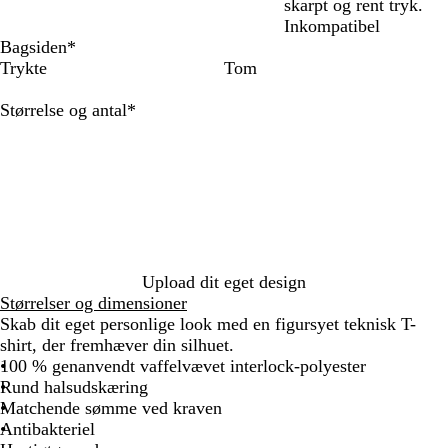
b
y
ø
g
g
l
skarpt og rent tryk.
l
s
n
r
u
å
Inkompatibel
å
e
ø
l
Bagsiden
*
r
n
Trykte
Tom
ø
d
Skal
Størrelse og antal
*
udfyldes
Upload dit eget design
Størrelser og dimensioner
Skab dit eget personlige look med en figursyet teknisk T-
shirt, der fremhæver din silhuet.
100 % genanvendt vaffelvævet interlock-polyester
Rund halsudskæring
Matchende sømme ved kraven
Antibakteriel