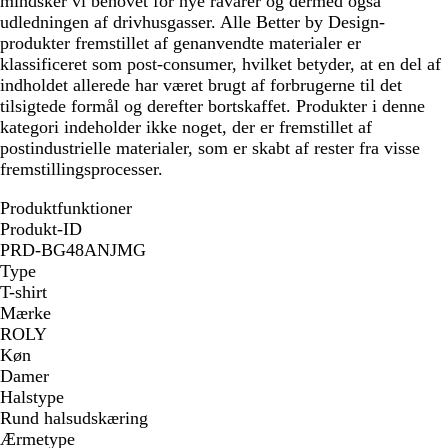
mindsker vi behovet for nye råvarer og dermed også
udledningen af drivhusgasser. Alle Better by Design-
produkter fremstillet af genanvendte materialer er
klassificeret som post-consumer, hvilket betyder, at en del af
indholdet allerede har været brugt af forbrugerne til det
tilsigtede formål og derefter bortskaffet. Produkter i denne
kategori indeholder ikke noget, der er fremstillet af
postindustrielle materialer, som er skabt af rester fra visse
fremstillingsprocesser.
Produktfunktioner
Produkt-ID
PRD-BG48ANJMG
Type
T-shirt
Mærke
ROLY
Køn
Damer
Halstype
Rund halsudskæring
Ærmetype