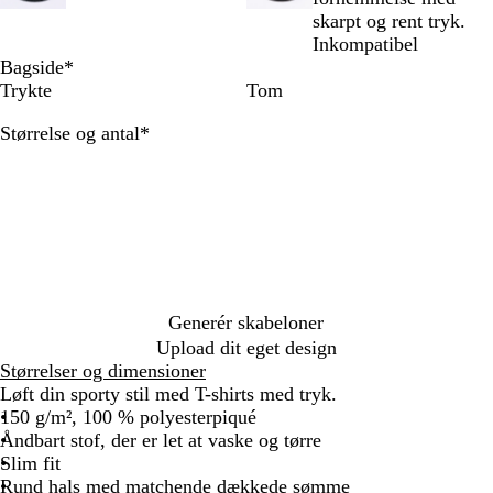
s
o
d
g
ø
skarpt og rent tryk.
c
r
u
n
Inkompatibel
e
a
l
Bagside
*
r
n
Trykte
Tom
e
g
Skal
Størrelse og antal
*
n
e
udfyldes
d
e
k
o
r
a
l
r
Generér skabeloner
ø
Upload dit eget design
d
Størrelser og dimensioner
Løft din sporty stil med T-shirts med tryk.
150 g/m², 100 % polyesterpiqué
Åndbart stof, der er let at vaske og tørre
Slim fit
Rund hals med matchende dækkede sømme