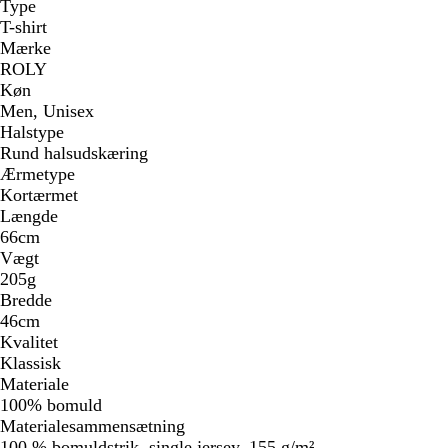
Type
T-shirt
Mærke
ROLY
Køn
Men, Unisex
Halstype
Rund halsudskæring
Ærmetype
Kortærmet
Længde
66cm
Vægt
205g
Bredde
46cm
Kvalitet
Klassisk
Materiale
100% bomuld
Materialesammensætning
100 % bomuldstrik, single jersey, 155 g/m²