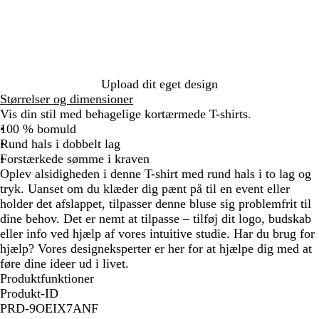
l
b
ø
e
ø
b
n
l
i
l
k
b
g
e
e
ø
l
a
ø
å
å
l
n
-
n
l
s
å
n
y
l
r
r
n
å
d
n
å
g
å
r
s
å
ø
e
e
r
ø
b
n
t
ø
d
l
n
å
Upload dit eget design
Størrelser og dimensioner
Vis din stil med behagelige kortærmede T-shirts.
100 % bomuld
Rund hals i dobbelt lag
Forstærkede sømme i kraven
Oplev alsidigheden i denne T-shirt med rund hals i to lag og
tryk. Uanset om du klæder dig pænt på til en event eller
holder det afslappet, tilpasser denne bluse sig problemfrit til
dine behov. Det er nemt at tilpasse – tilføj dit logo, budskab
eller info ved hjælp af vores intuitive studie. Har du brug for
hjælp? Vores designeksperter er her for at hjælpe dig med at
føre dine ideer ud i livet.
Produktfunktioner
Produkt-ID
PRD-9OEIX7ANF