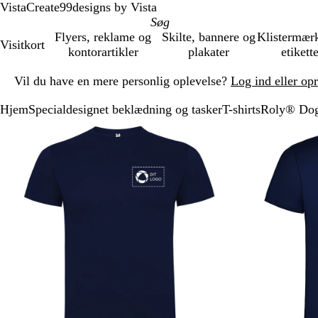
VistaCreate
99designs by Vista
Flyers, reklame og
Skilte, bannere og
Klistermær
Visitkort
kontorartikler
plakater
etikett
Slide
Vil du have en mere personlig oplevelse?
Log ind eller op
1
af
Hjem
Specialdesignet beklædning og tasker
T-shirts
Roly® Dogo 
1
Slide
Zoombart
Zoomet
Brug
Klik
1
billede
til
tasterne
for
af
minimum
plus
at
2
og
udvide
minus
til
at
zoome
og
piletasterne
til
at
panorere