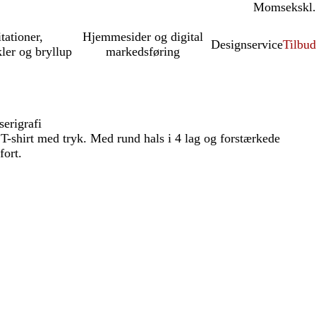
Moms
inkl.
ekskl.
itationer,
Hjemmesider og digital
Designservice
Tilbud
kler og bryllup
markedsføring
serigrafi
T-shirt med tryk. Med rund hals i 4 lag og forstærkede
ort.