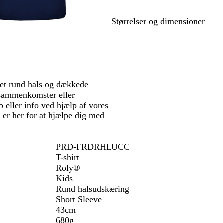
å
å
å
y
n
s
Størrelser og dimensioner
t
o
f
ket rund hals og dækkede
esammenkomster eller
b eller info ved hjælp af vores
 er her for at hjælpe dig med
PRD-FRDRHLUCC
T-shirt
Roly®
Kids
Rund halsudskæring
Short Sleeve
43cm
680g