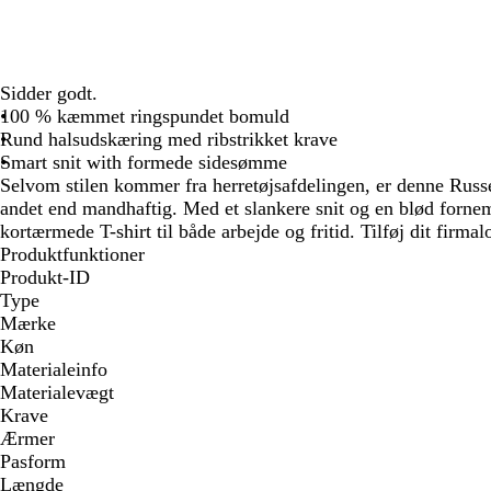
Sidder godt.
100 % kæmmet ringspundet bomuld
Rund halsudskæring med ribstrikket krave
Smart snit with formede sidesømme
Selvom stilen kommer fra herretøjsafdelingen, er denne Russel
andet end mandhaftig. Med et slankere snit og en blød forn
kortærmede T-shirt til både arbejde og fritid. Tilføj dit firm
Produktfunktioner
Produkt-ID
Type
Mærke
Køn
Materialeinfo
Materialevægt
Krave
Ærmer
Pasform
Længde