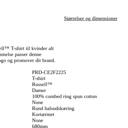
Størrelser og dimensioner
l™ T-shirt til kvinder alt
emmelse passer denne
alogo og promover dit brand.
PRD-CE2F2225
T-shirt
Russell™
Damer
100% combed ring spun cotton
None
Rund halsudskæring
Kortærmet
None
680mm