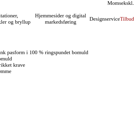
Moms
inkl.
ekskl.
itationer,
Hjemmesider og digital
Designservice
Tilbud
kler og bryllup
markedsføring
ank pasform i 100 % ringspundet bomuld
omuld
ikket krave
sømme