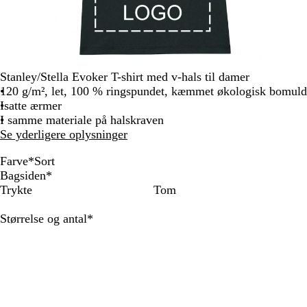
Stanley/Stella Evoker T-shirt med v-hals til damer
120 g/m², let, 100 % ringspundet, kæmmet økologisk bomuld
Isatte ærmer
I samme materiale på halskraven
Se yderligere oplysninger
Farve
*
Sort
A
S
F
H
R
K
H
Bagsiden
*
n
o
r
i
ø
o
v
Trykte
Tom
t
r
a
n
d
n
i
r
t
n
d
g
d
Skal
Størrelse og antal
*
a
s
b
e
udfyldes
c
k
æ
b
i
m
r
l
t
a
å
r
i