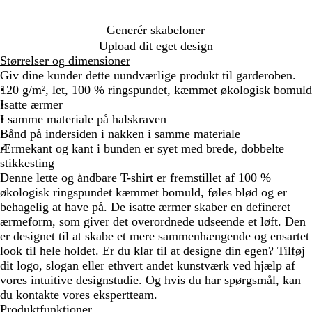
n
e
Generér skabeloner
b
Upload dit eget design
l
Størrelser og dimensioner
å
Giv dine kunder dette uundværlige produkt til garderoben.
120 g/m², let, 100 % ringspundet, kæmmet økologisk bomuld
Isatte ærmer
I samme materiale på halskraven
Bånd på indersiden i nakken i samme materiale
Ærmekant og kant i bunden er syet med brede, dobbelte
stikkesting
Denne lette og åndbare T-shirt er fremstillet af 100 %
økologisk ringspundet kæmmet bomuld, føles blød og er
behagelig at have på. De isatte ærmer skaber en defineret
ærmeform, som giver det overordnede udseende et løft. Den
er designet til at skabe et mere sammenhængende og ensartet
look til hele holdet. Er du klar til at designe din egen? Tilføj
dit logo, slogan eller ethvert andet kunstværk ved hjælp af
vores intuitive designstudie. Og hvis du har spørgsmål, kan
du kontakte vores ekspertteam.
Produktfunktioner