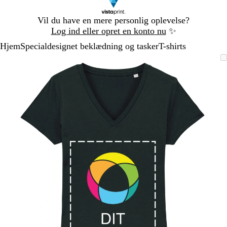
Slide
Vil du have en mere personlig oplevelse?
1
Log ind eller opret en konto nu
✨
af
Hjem
Specialdesignet beklædning og tasker
T-shirts
1
Slide
Zoombart
Zoomet
Brug
Klik
1
billede
til
tasterne
for
af
minimum
plus
at
1
og
udvide
minus
til
at
zoome
og
piletasterne
til
at
panorere