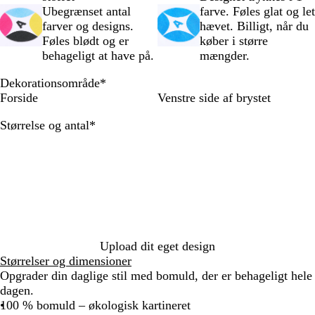
Ubegrænset antal
farve. Føles glat og let
e
å
a
g
i
o
e
i
t
e
i
z
e
m
d
farver og designs.
hævet. Billigt, når du
r
r
t
t
t
n
t
r
o
e
r
a
Føles blødt og er
køber i større
e
v
g
k
e
e
n
r
b
r
behageligt at have på.
mængder.
t
e
r
t
e
l
i
t
ø
l
å
n
Dekorationsområde
*
n
b
e
Forside
Venstre side af brystet
r
b
u
l
Skal
Størrelse og antal
*
n
å
udfyldes
Upload dit eget design
Størrelser og dimensioner
Opgrader din daglige stil med bomuld, der er behageligt hele
dagen.
100 % bomuld – økologisk kartineret