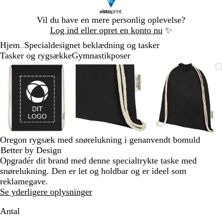
Slide
Vil du have en mere personlig oplevelse?
1
Log ind eller opret en konto nu
✨
af
Hjem
Specialdesignet beklædning og tasker
1
...
Tasker og rygsække
Gymnastikposer
Slide
Zoombart
Zoomet
Brug
Klik
Zoombart
Zoomet
Brug
Klik
Zoombart
Zoomet
Brug
Klik
1
billede
til
tasterne
for
billede
til
tasterne
for
billede
til
tasterne
for
af
minimum
plus
at
minimum
plus
at
minimum
plus
at
3
og
udvide
og
udvide
og
udvide
minus
minus
minus
til
til
til
at
at
at
zoome
zoome
zoome
Oregon rygsæk med snørelukning i genanvendt bomuld
og
og
og
Better by Design
piletasterne
piletasterne
piletastern
Opgradér dit brand med denne specialtrykte taske med
til
til
til
snørelukning. Den er let og holdbar og er ideel som
at
at
at
reklamegave.
panorere
panorere
panorere
Se yderligere oplysninger
Antal