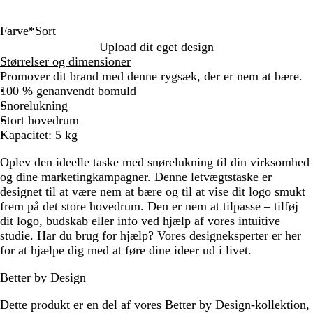
Farve
*
Sort
S
M
H
G
R
N
Upload dit eget design
o
a
v
r
ø
a
Størrelser og dimensioner
r
r
i
å
d
t
Promover dit brand med denne rygsæk, der er nem at bære.
t
i
d
u
100 % genanvendt bomuld
n
r
Snorelukning
e
f
Stort hovedrum
b
a
Kapacitet: 5 kg
l
r
Oplev den ideelle taske med snørelukning til din virksomhed
å
v
og dine marketingkampagner. Denne letvægtstaske er
e
designet til at være nem at bære og til at vise dit logo smukt
t
frem på det store hovedrum. Den er nem at tilpasse – tilføj
dit logo, budskab eller info ved hjælp af vores intuitive
studie. Har du brug for hjælp? Vores designeksperter er her
for at hjælpe dig med at føre dine ideer ud i livet.
Better by Design
Dette produkt er en del af vores Better by Design-kollektion,