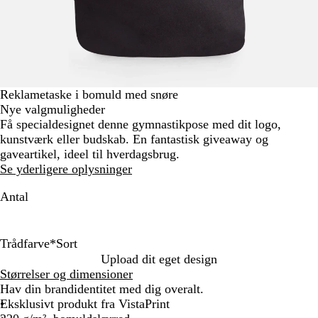
Reklametaske i bomuld med snøre
Nye valgmuligheder
Få specialdesignet denne gymnastikpose med dit logo,
kunstværk eller budskab. En fantastisk giveaway og
gaveartikel, ideel til hverdagsbrug.
Se yderligere oplysninger
Antal
Trådfarve
*
Sort
S
H
Upload dit eget design
o
v
Størrelser og dimensioner
r
i
Hav din brandidentitet med dig overalt.
t
d
Eksklusivt produkt fra VistaPrint