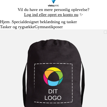
Slide
Vil du have en mere personlig oplevelse?
1
Log ind eller opret en konto nu
✨
af
Hjem
Specialdesignet beklædning og tasker
1
...
Tasker og rygsække
Gymnastikposer
Slide
Zoombart
Zoomet
Brug
Klik
1
billede
til
tasterne
for
af
minimum
plus
at
1
og
udvide
minus
til
at
zoome
og
piletasterne
til
at
panorere