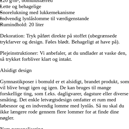
220 g/m², bomuldslærred
Lette og behagelige
Snorelukning med lukkemekanisme
Indvendig lynlåslomme til værdigenstande
Rumindhold: 20 liter
Dekoration:
Tryk påført direkte på stoffet (ubegrænsede
trykfarver og design. Føles blødt. Behageligt at have på).
Plejeinstruktioner:
Vi anbefaler, at du undlader at vaske den,
så trykket forbliver klart og intakt.
Alsidigt design
Gymnastikposer i bomuld er et alsidigt, brandet produkt, som
vil blive brugt igen og igen. De kan bruges til mange
forskellige ting, som f.eks. dagligvarer, dagsture eller diverse
småting. Det enkle letvægtsdesign omfatter et rum med
løbesnor og en indvendig lomme med lynlås. Så nu skal du
ikke længere rode gennem flere lommer for at finde dine
nøgler.