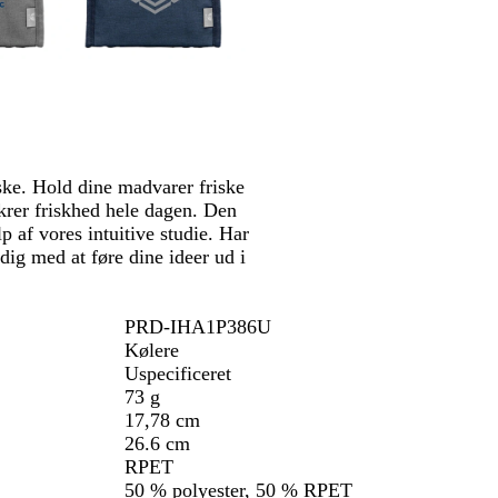
n
e
b
l
å
ke. Hold dine madvarer friske
ikrer friskhed hele dagen. Den
lp af vores intuitive studie. Har
dig med at føre dine ideer ud i
PRD-IHA1P386U
Kølere
Uspecificeret
73 g
17,78 cm
26.6 cm
RPET
50 % polyester, 50 % RPET