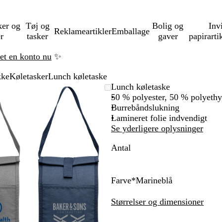
ker og
Tøj og
Bolig og
Inv
Reklameartikler
Emballage
er
tasker
gaver
papirarti
ret en konto nu
✨
kke
Køletasker
Lunch køletaske
Zoombart
Zoomet
Brug
Klik
Lunch køletaske
billede
til
tasterne
for
50 % polyester, 50 % polyethy
minimum
plus
at
Burrebåndslukning
og
udvide
Lamineret folie indvendigt
minus
Se yderligere oplysninger
til
Antal
at
zoome
og
piletasterne
Farve
*
Marineblå
til
M
G
at
a
r
Størrelser og dimensioner
panorere
r
å
i