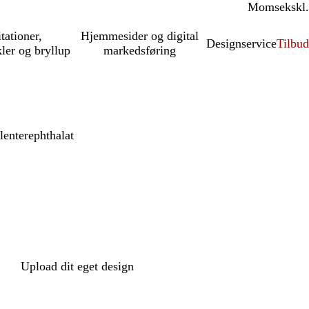
Moms
inkl.
ekskl.
itationer,
Hjemmesider og digital
Designservice
Tilbud
kler og bryllup
markedsføring
lenterephthalat
Upload dit eget design