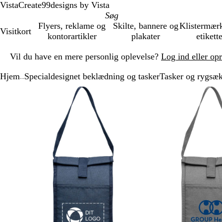
VistaCreate
99designs by Vista
Flyers, reklame og
Skilte, bannere og
Klistermær
Visitkort
kontorartikler
plakater
etikett
Slide
Vil du have en mere personlig oplevelse?
Log ind eller op
1
af
Hjem
Specialdesignet beklædning og tasker
Tasker og rygsæ
1
...
Slide
Zoombart
Zoomet
Brug
Klik
1
billede
til
tasterne
for
af
minimum
plus
at
2
og
udvide
minus
til
at
zoome
og
piletasterne
til
at
panorere