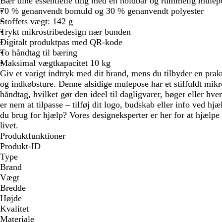
Bær dine essentielle ting med en holdbar og rummelig mulep
70 % genanvendt bomuld og 30 % genanvendt polyester
Stoffets vægt: 142 g
Trykt mikrostribedesign nær bunden
Digitalt produktpas med QR-kode
To håndtag til bæring
Maksimal vægtkapacitet 10 kg
Giv et varigt indtryk med dit brand, mens du tilbyder en prakt
og indkøbsture. Denne alsidige mulepose har et stilfuldt mik
håndtag, hvilket gør den ideel til dagligvarer, bøger eller h
er nem at tilpasse – tilføj dit logo, budskab eller info ved hjæ
du brug for hjælp? Vores designeksperter er her for at hjælpe 
livet.
Produktfunktioner
Produkt-ID
Type
Brand
Vægt
Bredde
Højde
Kvalitet
Materiale