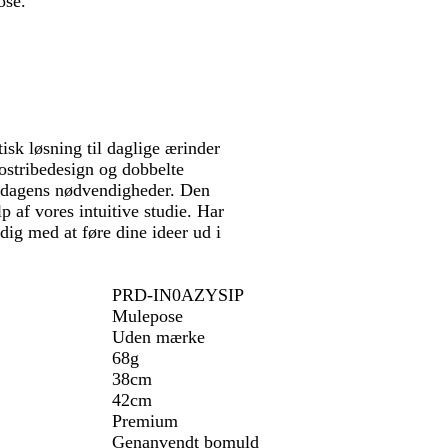
ose.
t
i
n
e
b
l
å
isk løsning til daglige ærinder
rostribedesign og dobbelte
verdagens nødvendigheder. Den
lp af vores intuitive studie. Har
dig med at føre dine ideer ud i
PRD-IN0AZYSIP
Mulepose
Uden mærke
68g
38cm
42cm
Premium
Genanvendt bomuld