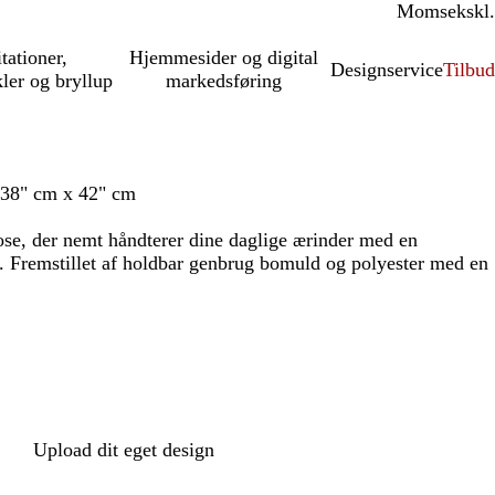
Moms
inkl.
ekskl.
itationer,
Hjemmesider og digital
Designservice
Tilbud
kler og bryllup
markedsføring
 38" cm x 42" cm
pose, der nemt håndterer dine daglige ærinder med en
r. Fremstillet af holdbar genbrug bomuld og polyester med en
Upload dit eget design