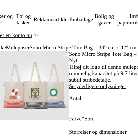
ker og
Tøj og
Bolig og
Inv
Reklameartikler
Emballage
er
tasker
gaver
papirarti
ret en konto nu
✨
kke
Muleposer
Sono Micro Stripe Tote Bag – 38" cm x 42" cm
Zoombart
Zoomet
Brug
Klik
Sono Micro Stripe Tote Bag –
billede
til
tasterne
for
Nyt
minimum
plus
at
Tilføj dit logo til denne mule
og
udvide
rummelig kapacitet på 9,7 lite
minus
subtil stribedetalje.
til
Se yderligere oplysninger
at
Antal
zoome
og
piletasterne
til
Farve
*
Sort
at
S
R
M
panorere
o
ø
a
Størrelser og dimensioner
r
d
r