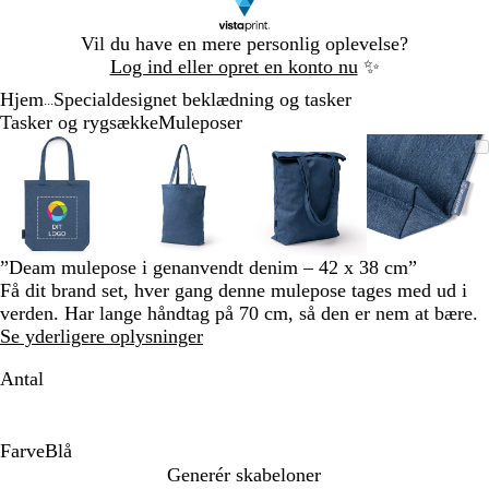
Slide
Vil du have en mere personlig oplevelse?
1
Log ind eller opret en konto nu
✨
af
Hjem
Specialdesignet beklædning og tasker
1
...
Tasker og rygsække
Muleposer
Slide
Zoombart
Zoomet
Brug
Klik
Zoombart
Zoomet
Brug
Klik
Zoombart
Zoomet
Brug
Klik
Zoomba
Zoomet
Brug
Klik
1
billede
til
tasterne
for
billede
til
tasterne
for
billede
til
tasterne
for
billede
til
tasterne
for
af
minimum
plus
at
minimum
plus
at
minimum
plus
at
minim
plus
at
4
og
udvide
og
udvide
og
udvide
og
udvide
minus
minus
minus
minus
til
til
til
til
”Deam mulepose i genanvendt denim – 42 x 38 cm”
at
at
at
at
Få dit brand set, hver gang denne mulepose tages med ud i
zoome
zoome
zoome
zoome
verden. Har lange håndtag på 70 cm, så den er nem at bære.
og
og
og
og
Se yderligere oplysninger
piletasterne
piletasterne
piletasterne
piletast
til
til
til
til
Antal
at
at
at
at
panorere
panorere
panorere
panorer
Farve
Blå
B
Generér skabeloner